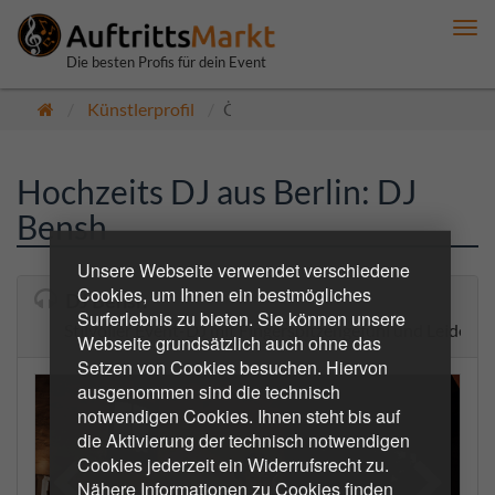
Me
anz
Die besten Profis für dein Event
Künstlerprofil
Öffentlich
Hochzeits DJ aus Berlin: DJ
Bensh
Unsere Webseite verwendet verschiedene
Cookies, um Ihnen ein bestmögliches
DJ Bensh
Surferlebnis zu bieten. Sie können unsere
Stilvoller Event-DJ mit Fingerspitzengefühl und Leidensc
Webseite grundsätzlich auch ohne das
Setzen von Cookies besuchen. Hiervon
ausgenommen sind die technisch
notwendigen Cookies. Ihnen steht bis auf
die Aktivierung der technisch notwendigen
Cookies jederzeit ein Widerrufsrecht zu.
Nähere Informationen zu Cookies finden