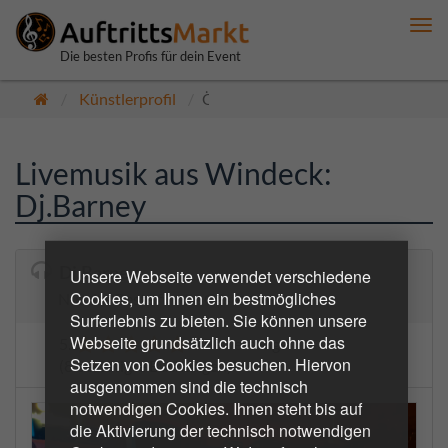
Me
anz
Die besten Profis für dein Event
Künstlerprofil
Öffentlich
Livemusik aus Windeck:
Dj.Barney
Dj.Barney
Unsere Webseite verwendet verschiedene
Cookies, um Ihnen ein bestmögliches
Nur das Beste für die Gäste
Surferlebnis zu bieten. Sie können unsere
Webseite grundsätzlich auch ohne das
5.0
3 Bewertungen
Setzen von Cookies besuchen. Hiervon
(8 bestätigte Buchungen)
ausgenommen sind die technisch
notwendigen Cookies. Ihnen steht bis auf
die Aktivierung der technisch notwendigen