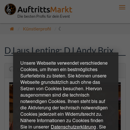
Me
anz
Die besten Profis für dein Event
Künstlerprofil
Öffentlich
DJ aus Lenting: DJ Andy Brix
Unsere Webseite verwendet verschiedene
Cookies, um Ihnen ein bestmögliches
DJ Andy Brix
Surferlebnis zu bieten. Sie können unsere
Webseite grundsätzlich auch ohne das
Setzen von Cookies besuchen. Hiervon
ausgenommen sind die technisch
notwendigen Cookies. Ihnen steht bis auf
die Aktivierung der technisch notwendigen
Cookies jederzeit ein Widerrufsrecht zu.
Nähere Informationen zu Cookies finden
Sie in unserer
Datenschutzerklärung
. Sie