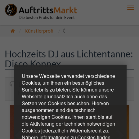
Me
anz
Die besten Profis für dein Event
Künstlerprofil
Öffentlich
Hochzeits DJ aus Lichtentanne:
Disco Konnex
Unsere Webseite verwendet verschiedene
Cookies, um Ihnen ein bestmögliches
Disco Konnex
Surferlebnis zu bieten. Sie können unsere
Mobile Video Disco Konnex
Webseite grundsätzlich auch ohne das
Setzen von Cookies besuchen. Hiervon
ausgenommen sind die technisch
notwendigen Cookies. Ihnen steht bis auf
die Aktivierung der technisch notwendigen
Cookies jederzeit ein Widerrufsrecht zu.
Nähere Informationen zu Cookies finden