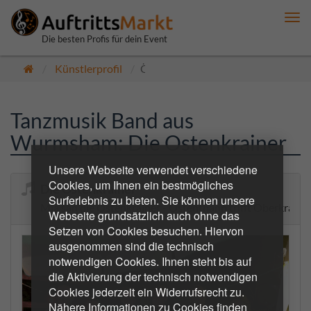
Me
anz
Die besten Profis für dein Event
Künstlerprofil
Öffentlich
Tanzmusik Band aus
Wurmsham: Die Ostenkrainer
Unsere Webseite verwendet verschiedene
Cookies, um Ihnen ein bestmögliches
Die Ostenkrainer
Surferlebnis zu bieten. Sie können unsere
Mia san die Ostenkrainer - Ostenthann trifft Oberkrain
Webseite grundsätzlich auch ohne das
Setzen von Cookies besuchen. Hiervon
ausgenommen sind die technisch
notwendigen Cookies. Ihnen steht bis auf
die Aktivierung der technisch notwendigen
Cookies jederzeit ein Widerrufsrecht zu.
Nähere Informationen zu Cookies finden