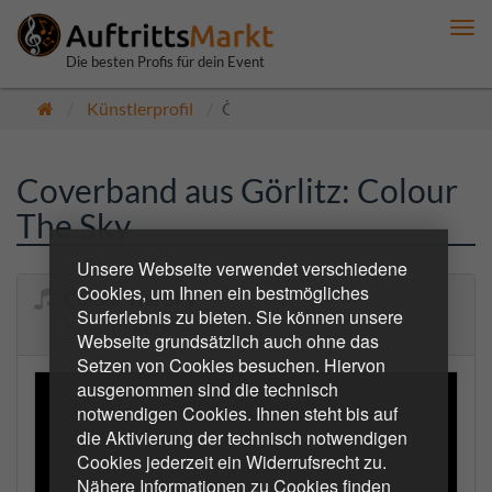
Me
anz
Die besten Profis für dein Event
Künstlerprofil
Öffentlich
Coverband aus Görlitz: Colour
The Sky
Unsere Webseite verwendet verschiedene
Cookies, um Ihnen ein bestmögliches
Colour The Sky
Surferlebnis zu bieten. Sie können unsere
Acoustic Rock
Webseite grundsätzlich auch ohne das
Setzen von Cookies besuchen. Hiervon
ausgenommen sind die technisch
notwendigen Cookies. Ihnen steht bis auf
die Aktivierung der technisch notwendigen
Cookies jederzeit ein Widerrufsrecht zu.
Nähere Informationen zu Cookies finden