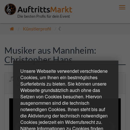
Me
anz
Die besten Profis für dein Event
Künstlerprofil
Öffentlich
Musiker aus Mannheim:
Christopher Hans
Unsere Webseite verwendet verschiedene
Cookies, um Ihnen ein bestmögliches
Christopher Hans
Surferlebnis zu bieten. Sie können unsere
Diplommusiker - Vocals & Keys
Webseite grundsätzlich auch ohne das
Setzen von Cookies besuchen. Hiervon
ausgenommen sind die technisch
notwendigen Cookies. Ihnen steht bis auf
die Aktivierung der technisch notwendigen
Cookies jederzeit ein Widerrufsrecht zu.
Nähere Informationen zu Cookies finden