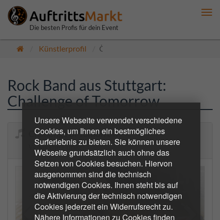
Me
anz
Die besten Profis für dein Event
Künstlerprofil
Öffentlich
Rock Band aus Stuttgart:
Challenge of Tomorrow
Unsere Webseite verwendet verschiedene
Cookies, um Ihnen ein bestmögliches
Challenge of Tomorrow
Surferlebnis zu bieten. Sie können unsere
What the Funk?!
Webseite grundsätzlich auch ohne das
Setzen von Cookies besuchen. Hiervon
ausgenommen sind die technisch
notwendigen Cookies. Ihnen steht bis auf
die Aktivierung der technisch notwendigen
Cookies jederzeit ein Widerrufsrecht zu.
Nähere Informationen zu Cookies finden