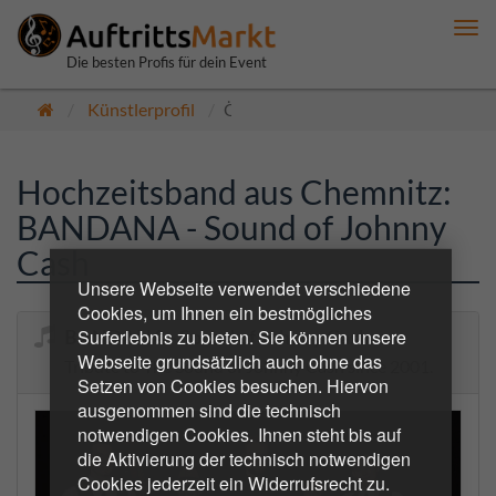
Me
anz
Die besten Profis für dein Event
Künstlerprofil
Öffentlich
Hochzeitsband aus Chemnitz:
BANDANA - Sound of Johnny
Cash
Unsere Webseite verwendet verschiedene
Cookies, um Ihnen ein bestmögliches
Surferlebnis zu bieten. Sie können unsere
BANDANA - Sound of Johnny Cash
Webseite grundsätzlich auch ohne das
Tribute to The Sound of Johnny Cash since 2001.
Setzen von Cookies besuchen. Hiervon
ausgenommen sind die technisch
notwendigen Cookies. Ihnen steht bis auf
die Aktivierung der technisch notwendigen
Cookies jederzeit ein Widerrufsrecht zu.