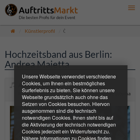
Me
anz
Die besten Profis für dein Event
Künstlerprofil
Öffentlich
Hochzeitsband aus Berlin:
Andrea Maietta
Unsere Webseite verwendet verschiedene
Cookies, um Ihnen ein bestmögliches
Andrea Maietta
Surferlebnis zu bieten. Sie können unsere
Italienisches Herz, deutsche Professionalität, internati
Webseite grundsätzlich auch ohne das
Setzen von Cookies besuchen. Hiervon
ausgenommen sind die technisch
notwendigen Cookies. Ihnen steht bis auf
die Aktivierung der technisch notwendigen
Cookies jederzeit ein Widerrufsrecht zu.
Nähere Informationen zu Cookies finden