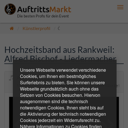
Me
anz
Die besten Profis für dein Event
Künstlerprofil
Öffentlich
Hochzeitsband aus Rankweil:
Alfred Bischof - Liedermacher
Unsere Webseite verwendet verschiedene
Cookies, um Ihnen ein bestmögliches
Alfred Bischof - Liedermacher
Surferlebnis zu bieten. Sie können unsere
Musik bringt zum Ausdruck, was sich nicht in Worte fassen
Webseite grundsätzlich auch ohne das
Setzen von Cookies besuchen. Hiervon
ausgenommen sind die technisch
notwendigen Cookies. Ihnen steht bis auf
die Aktivierung der technisch notwendigen
Cookies jederzeit ein Widerrufsrecht zu.
Nähere Informationen zu Cookies finden