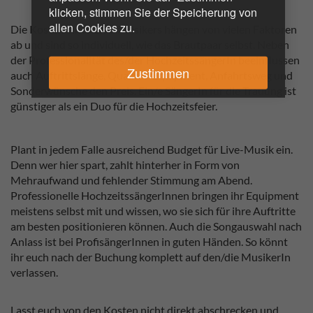
klicken, stimmen Sie der Speicherung von
allen Cookies zu.
Die Kosten eines Live-Musikers hängen von vielen Faktoren
ab und sind so individuell, wie das Brautpaar selbst. Neben
der Professionalität des/der HochzeitssängerIn beeinflussen
Zustimmen
auch Auftrittslänge, Qualität. Equipment, Anfahrtsweg und
Sonderwünsche den Preis. Ein/e SängerIn für die Trauung ist
günstiger als ein Duo für die Hochzeitsfeier.
Plant in jedem Falle ausreichend Budget für Live-Musik ein.
Denn wer hier spart, zahlt hinterher in Form von
Mehraufwand und fehlender Stimmung am Abend.
Professionelle HochzeitssängerInnen bringen ihr Equipment
meistens selbst mit und wissen, wo sie sich für ihre Auftritte
am besten positionieren können. Auch die Songauswahl nach
Anlass ist bei ProfisängerInnen in guten Händen. So könnt
ihr euch nach der Buchung komplett auf den/die MusikerIn
verlassen.
Lasst euch von den Kosten nicht direkt abschrecken und