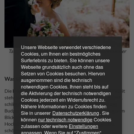
Unsere Webseite verwendet verschiedene
Tanzt zu eurem Lieblingslied, live gespielt von einem/einer
Cookies, um Ihnen ein bestmögliches
HochzeitssängerIn
Surferlebnis zu bieten. Sie können unsere
Webseite grundsätzlich auch ohne das
Setzen von Cookies besuchen. Hiervon
Was ein/e HochzeitssängerIn kostet
ausgenommen sind die technisch
notwendigen Cookies. Ihnen steht bis auf
Die Frage nach den Kosten eine/r SängerIn für die Hochzeit
die Aktivierung der technisch notwendigen
steht bei der Suche oft sehr im Vordergrund. Verständlich,
Cookies jederzeit ein Widerrufsrecht zu.
schließlich ist eine Hochzeitsfeier nicht günstig und das
Nähere Informationen zu Cookies finden
Budget meistens begrenzt. Doch statt direkt das Budget im
Sie in unserer
Datenschutzerklärung
. Sie
Blick zu haben, solltet ihr euch fragen, was der/die
können
nur technisch notwendige
Cookies
HochzeitssängerIn tun kann, um euch einen möglichst
zulassen oder weitere
Einstellungen
schönen Hochzeitstag zu bescheren.
anpassen. Wenn Sie auf "Zustimmen"