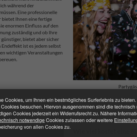
 sich während der
üssen. Eine professionelle
ietet Ihnen eine fertige
 sie enormen Einfluss auf den
timmung zuständig und ob Ihre
günstiger, bietet aber sicher
 Endeffekt ist es jedem selbst
ren wichtigen Veranstaltungen
 bereuen.
Partygäs
 Cookies, um Ihnen ein bestmögliches Surferlebnis zu bieten
 Cookies besuchen. Hiervon ausgenommen sind die technisch n
digen Cookies jederzeit ein Widerrufsrecht zu. Nähere Informat
technisch notwendige
Cookies zulassen oder weitere
Einstellu
peicherung von allen Cookies zu.
Wie viel kostet eine 