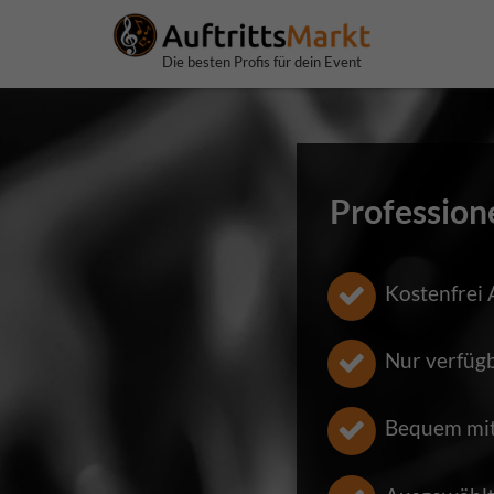
Die besten Profis für dein Event
Profession
Kostenfrei 
Nur verfüg
Bequem mit 