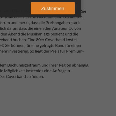
Zustimmen
, eine 80er Coverband zu engagieren, sollten Sie
nen. Man hört viel von Nachbarn und Bekannten,
m Forum und merkt, dass die Preisangaben stark
nlich daran, dass die einen den Amateur DJ von
 den Abend die Musikanlage bedient und die
iveband buchen. Eine 80er Coverband kostet
 €. Sie können für eine gefragte Band für einen
hr investieren. So liegt der Preis für Premium-
 dem Buchungszeitraum und Ihrer Region abhängig.
ie Möglichkeit kostenlos eine Anfrage zu
0er Coverband zu finden.