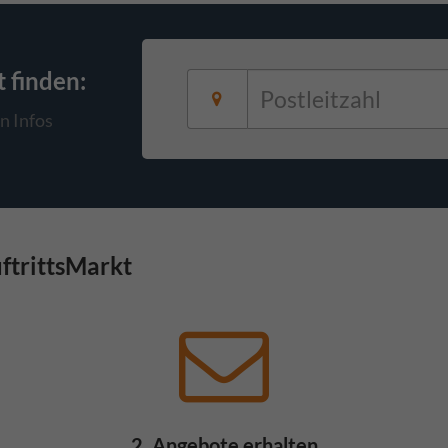
t
finden:
n Infos
uftrittsMarkt
2. Angebote erhalten